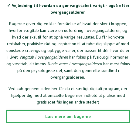
✓ Vejledning til hvordan du gør vægttabet varigt - også efter
overgangsalderen
Bøgerne giver dig en klar forståelse af, hvad der sker i kroppen,
hvorfor vægttab kan være en udfordring i overgangsalderen, og
hvad der skal til for at opnå varige resultater. Du får konkrete
redskaber, praktiske råd og inspiration til at tabe dig, slippe af med
uønskede cravings og opbygge vaner, der passer til dér, hvor du er
i livet.
Vægttab i overgangsalderen
har fokus på fysiologi, hormoner
og vægttab, alt imens
Sunde vaner i overgangsalderen
har mest fokus
på den psykologiske del, samt den generelle sundhed i
overgangsalderen.
Ved køb gennem siden her får du et særligt digitalt program, der
hjælper dig med at omsætte bøgernes indhold til praksis med
gratis (det fås ingen andre steder)
Læs mere om bøgerne