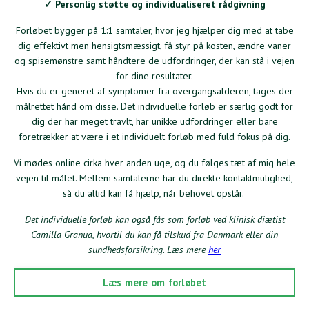
✓ Personlig støtte og individualiseret rådgivning
Forløbet bygger på 1:1 samtaler, hvor jeg hjælper dig med at tabe
dig effektivt men hensigtsmæssigt, få styr på kosten, ændre vaner
og spisemønstre samt håndtere de udfordringer, der kan stå i vejen
for dine resultater.
Hvis du er generet af symptomer fra overgangsalderen, tages der
målrettet hånd om disse. Det individuelle forløb er særlig godt for
dig der har meget travlt, har unikke udfordringer eller bare
foretrækker at være i et individuelt forløb med fuld fokus på dig.
Vi mødes online cirka hver anden uge, og du følges tæt af mig hele
vejen til målet. Mellem samtalerne har du direkte kontaktmulighed,
så du altid kan få hjælp, når behovet opstår.
Det individuelle forløb kan også fås som forløb ved klinisk diætist
Camilla Granua, hvortil du kan få tilskud fra Danmark eller din
sundhedsforsikring. Læs mere
her
Læs mere om forløbet