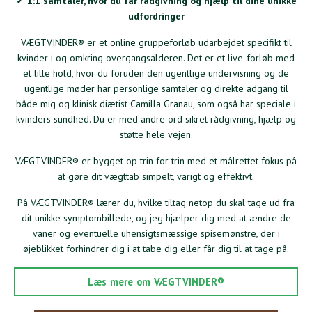
✓ 1:1 samtaler, hvor du får rådgivning og hjælp til dine unikke
udfordringer
VÆGTVINDER® er et online gruppeforløb udarbejdet specifikt til
kvinder i og omkring overgangsalderen. Det er et live-forløb med
et lille hold, hvor du foruden den ugentlige undervisning og de
ugentlige møder har personlige samtaler og direkte adgang til
både mig og klinisk diætist Camilla Granau, som også har speciale i
kvinders sundhed. Du er med andre ord sikret rådgivning, hjælp og
støtte hele vejen.
VÆGTVINDER® er bygget op trin for trin med et målrettet fokus på
at gøre dit vægttab simpelt, varigt og effektivt.
På VÆGTVINDER® lærer du, hvilke tiltag netop du skal tage ud fra
dit unikke symptombillede, og jeg hjælper dig med at ændre de
vaner og eventuelle uhensigtsmæssige spisemønstre, der i
øjeblikket forhindrer dig i at tabe dig eller får dig til at tage på.
Læs mere om VÆGTVINDER®