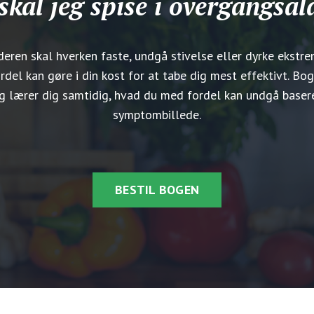
skal jeg spise i overgangsal
deren skal hverken faste, undgå stivelse eller dyrke ekstr
rdel kan gøre i din kost for at tabe dig mest effektivt. Bog
 og lærer dig samtidig, hvad du med fordel kan undgå basere
symptombillede.
BESTIL BOGEN