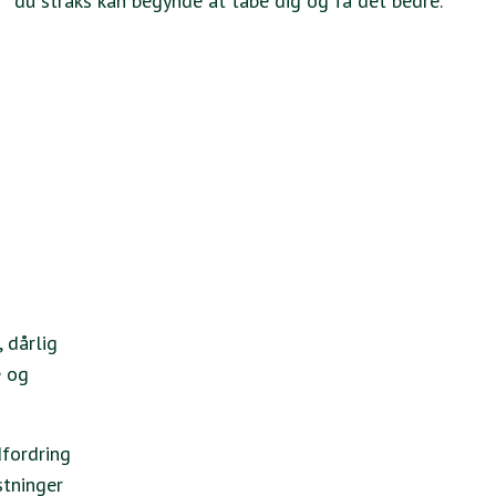
du straks kan begynde at tabe dig og få det bedre.
 dårlig
e og
fordring
stninger