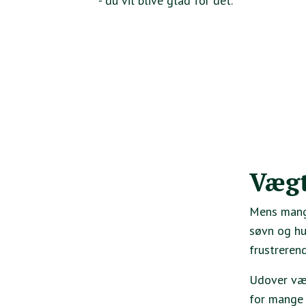
- du vil blive glad for det.
Vægt
Mens mange
søvn og hu
frustreren
Udover væg
for mange 