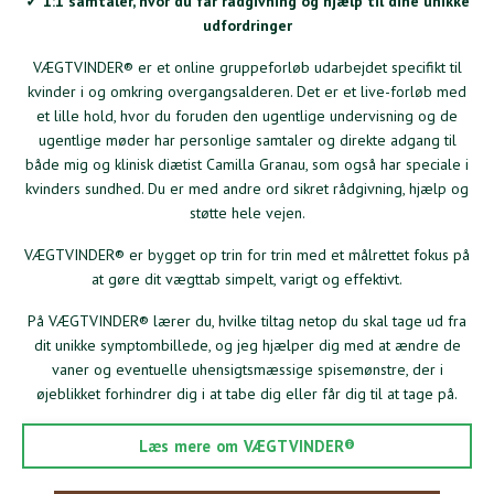
✓ 1:1 samtaler, hvor du får rådgivning og hjælp til dine unikke
udfordringer
VÆGTVINDER® er et online gruppeforløb udarbejdet specifikt til
kvinder i og omkring overgangsalderen. Det er et live-forløb med
et lille hold, hvor du foruden den ugentlige undervisning og de
ugentlige møder har personlige samtaler og direkte adgang til
både mig og klinisk diætist Camilla Granau, som også har speciale i
kvinders sundhed. Du er med andre ord sikret rådgivning, hjælp og
støtte hele vejen.
VÆGTVINDER® er bygget op trin for trin med et målrettet fokus på
at gøre dit vægttab simpelt, varigt og effektivt.
På VÆGTVINDER® lærer du, hvilke tiltag netop du skal tage ud fra
dit unikke symptombillede, og jeg hjælper dig med at ændre de
vaner og eventuelle uhensigtsmæssige spisemønstre, der i
øjeblikket forhindrer dig i at tabe dig eller får dig til at tage på.
Læs mere om VÆGTVINDER®