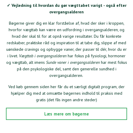
✓ Vejledning til hvordan du gør vægttabet varigt - også efter
overgangsalderen
Bøgerne giver dig en klar forståelse af, hvad der sker i kroppen,
hvorfor vægttab kan være en udfordring i overgangsalderen, og
hvad der skal til for at opnå varige resultater. Du får konkrete
redskaber, praktiske råd og inspiration til at tabe dig, slippe af med
uønskede cravings og opbygge vaner, der passer til dér, hvor du er
i livet.
Vægttab i overgangsalderen
har fokus på fysiologi, hormoner
og vægttab, alt imens
Sunde vaner i overgangsalderen
har mest fokus
på den psykologiske del, samt den generelle sundhed i
overgangsalderen.
Ved køb gennem siden her får du et særligt digitalt program, der
hjælper dig med at omsætte bøgernes indhold til praksis med
gratis (det fås ingen andre steder)
Læs mere om bøgerne