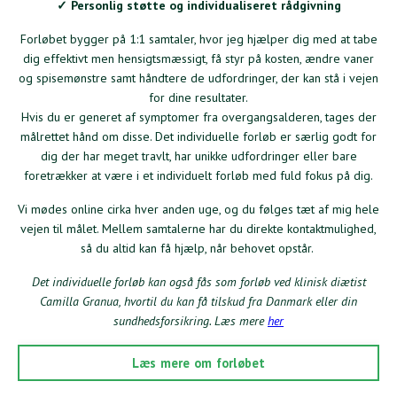
✓ Personlig støtte og individualiseret rådgivning
Forløbet bygger på 1:1 samtaler, hvor jeg hjælper dig med at tabe
dig effektivt men hensigtsmæssigt, få styr på kosten, ændre vaner
og spisemønstre samt håndtere de udfordringer, der kan stå i vejen
for dine resultater.
Hvis du er generet af symptomer fra overgangsalderen, tages der
målrettet hånd om disse. Det individuelle forløb er særlig godt for
dig der har meget travlt, har unikke udfordringer eller bare
foretrækker at være i et individuelt forløb med fuld fokus på dig.
Vi mødes online cirka hver anden uge, og du følges tæt af mig hele
vejen til målet. Mellem samtalerne har du direkte kontaktmulighed,
så du altid kan få hjælp, når behovet opstår.
Det individuelle forløb kan også fås som forløb ved klinisk diætist
Camilla Granua, hvortil du kan få tilskud fra Danmark eller din
sundhedsforsikring. Læs mere
her
Læs mere om forløbet