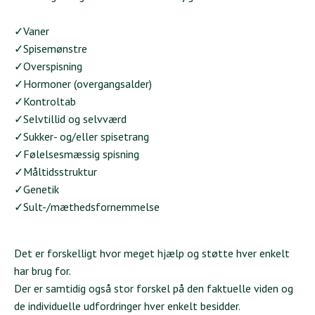
✓Vaner
✓S
pisemønstre
✓Overspisning
✓Hormoner (overgangsalder)
✓Kontroltab
✓Selvtillid og selvværd
✓Sukker- og/eller spisetrang
✓Følelsesmæssig spisning
✓M
åltidsstruktur
✓Genetik
✓Sult-/mæthedsfornemmelse
Det er forskelligt hvor meget hjælp og støtte hver enkelt
har brug for.
Der er samtidig også stor forskel på den faktuelle viden og
de individuelle udfordringer hver enkelt besidder.