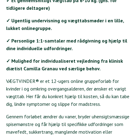
✓ Et gennemsnitligt vægttab på 6-10 kg. (gns. for
tidligere deltagere)
✓ Ugentlig undervisning og vægttabsmøder i en lille,
lukket onlinegruppe.
✓ Personlige 1:1-samtaler med rådgivning og hjælp til
dine individuelle udfordringer.
✓ Mulighed for individualiseret vejledning fra klinisk
diætist Camilla Granau ved særlige behov.
VÆGTVINDER® er et 12-ugers online gruppeforløb for
kvinder i og omkring overgangsalderen, der ønsker et varigt
vægttab. Her får du konkret hjælp til kosten, så du kan tabe
dig, lindre symptomer og slippe for madstress.
Gennem forløbet ændrer du vaner, bryder uhensigtsmæssige
spisemønstre og får hjælp til specifikke udfordringer som
mavefedt, sukkertrang, manglende motivation eller