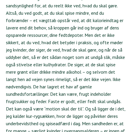
sandsynlighed for, at du reelt ikke ved, hvad du skal gøre.
Altså, du ved godt, at du skal spise mindre, end du
forbrænder – et vægttab opstår ved, at dit kalorieindtag er
lavere end dit behov, så kroppen går ind og bruger af dens
opsparede ressourcer, dine fedtdepoter. Men det er ikke
sikkert, at du ved, hvad det betyder i praksis, og ofte møder
jeg kvinder, der siger, de ved, hvad de skal gøre, og når de så
uddyber det, så er det sådan noget som at undgå slik, måske
også stivelse eller kulhydrater. De siger, at de skal spise
mere grønt eller drikke mindre alkohol – og selvom det
langt hen ad vejen synes rimeligt, så er det ikke vejen. Ikke
nødvendigvis. De har lagret et hav af gamle
sundhedsfortællinger. Det kan være, frugt indeholder
frugtsukker og feder. Faste er godt, eller fedt skal undgås.
Det kan også være “motion skal der til”. Og så ligger de i det,
jeg kalder kur-rygsækken, hvor de ligger og påvirker deres
underbevidsthed og spiseadfærd i dag. Men sandheden er, at
for mange – særligt kvinder i overgangsalderen – er ingen af