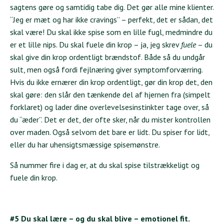
sagtens gøre og samtidig tabe dig. Det gør alle mine klienter.
“Jeg er mæt og har ikke cravings” – perfekt, det er sådan, det
skal være! Du skal ikke spise som en lille fugl, medmindre du
er et lille nips. Du skal fuele din krop – ja, jeg skrev
fuele
– du
skal give din krop ordentligt brændstof. Både så du undgår
sult, men også fordi fejlnæring giver symptomforværring.
Hvis du ikke ernærer din krop ordentligt, gør din krop det, den
skal gøre: den slår den tænkende del af hjernen fra (simpelt
forklaret) og lader dine overlevelsesinstinkter tage over, så
du “æder”. Det er det, der ofte sker, når du mister kontrollen
over maden. Også selvom det bare er lidt. Du spiser for lidt,
eller du har uhensigtsmæssige spisemønstre.
Så nummer fire i dag er, at du skal spise tilstrækkeligt og
fuele din krop.
#5 Du skal lære – og du skal blive – emotionel fit.