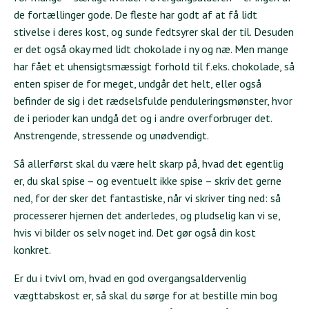
de fortællinger gode. De fleste har godt af at få lidt
stivelse i deres kost, og sunde fedtsyrer skal der til. Desuden
er det også okay med lidt chokolade i ny og næ. Men mange
har fået et uhensigtsmæssigt forhold til f.eks. chokolade, så
enten spiser de for meget, undgår det helt, eller også
befinder de sig i det rædselsfulde penduleringsmønster, hvor
de i perioder kan undgå det og i andre overforbruger det.
Anstrengende, stressende og unødvendigt.
Så allerførst skal du være helt skarp på, hvad det egentlig
er, du skal spise – og eventuelt ikke spise – skriv det gerne
ned, for der sker det fantastiske, når vi skriver ting ned: så
processerer hjernen det anderledes, og pludselig kan vi se,
hvis vi bilder os selv noget ind. Det gør også din kost
konkret.
Er du i tvivl om, hvad en god overgangsaldervenlig
vægttabskost er, så skal du sørge for at bestille min bog