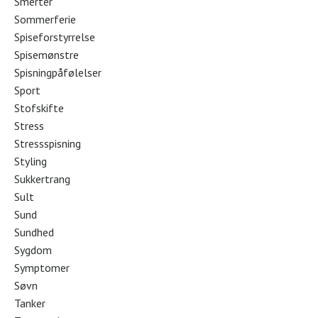
Smerter
Sommerferie
Spiseforstyrrelse
Spisemønstre
Spisningpåfølelser
Sport
Stofskifte
Stress
Stressspisning
Styling
Sukkertrang
Sult
Sund
Sundhed
Sygdom
Symptomer
Søvn
Tanker