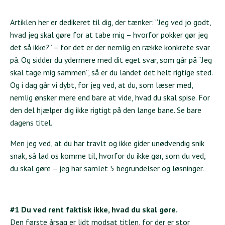
Artiklen her er dedikeret til dig, der tænker: “Jeg ved jo godt,
hvad jeg skal gøre for at tabe mig – hvorfor pokker gør jeg
det så ikke?” – for det er der nemlig en række konkrete svar
på. Og sidder du ydermere med dit eget svar, som går på “Jeg
skal tage mig sammen”, så er du landet det helt rigtige sted.
Og i dag går vi dybt, for jeg ved, at du, som læser med,
nemlig ønsker mere end bare at vide, hvad du skal spise. For
den del hjælper dig ikke rigtigt på den lange bane. Se bare
dagens titel.
Men jeg ved, at du har travlt og ikke gider unødvendig snik
snak, så lad os komme til, hvorfor du ikke gør, som du ved,
du skal gøre – jeg har samlet 5 begrundelser og løsninger.
#1 Du ved rent faktisk ikke, hvad du skal gøre.
Den første årsag er lidt modsat titlen, for der er stor