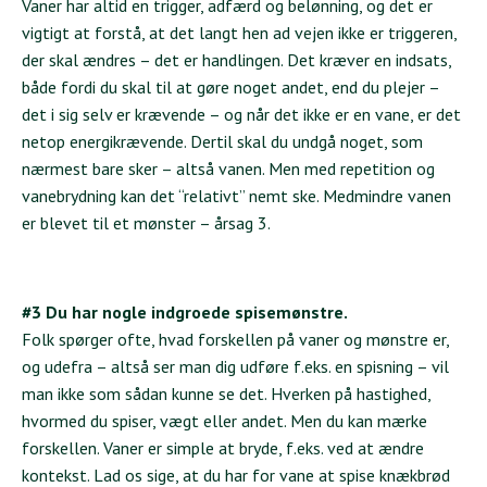
Vaner har altid en trigger, adfærd og belønning, og det er
vigtigt at forstå, at det langt hen ad vejen ikke er triggeren,
der skal ændres – det er handlingen. Det kræver en indsats,
både fordi du skal til at gøre noget andet, end du plejer –
det i sig selv er krævende – og når det ikke er en vane, er det
netop energikrævende. Dertil skal du undgå noget, som
nærmest bare sker – altså vanen. Men med repetition og
vanebrydning kan det “relativt” nemt ske. Medmindre vanen
er blevet til et mønster – årsag 3.
#3 Du har nogle indgroede spisemønstre.
Folk spørger ofte, hvad forskellen på vaner og mønstre er,
og udefra – altså ser man dig udføre f.eks. en spisning – vil
man ikke som sådan kunne se det. Hverken på hastighed,
hvormed du spiser, vægt eller andet. Men du kan mærke
forskellen. Vaner er simple at bryde, f.eks. ved at ændre
kontekst. Lad os sige, at du har for vane at spise knækbrød