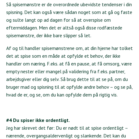
Så spisemønstre er de overordnede ubevidste tendenser i din
spisning. Det kan også være sådan noget som at gå og faste
og sulte langt op ad dagen for så at overspise om
eftermiddagen. Men det er altså også disse rodfæstede
spisemønstre, der ikke bare slipper så let.
Af og til handler spisemønstrene om, at din hjerne har tolket
det at spise som en måde at opfylde et behov, der ikke
handler om næring. F.eks. at få en pause, at få omsorg, være
empty nester eller mangel på validering fra f.eks. partner,
arbejdsgiver eller dig selv. Så brug dette til at se på, om du
bruger mad og spisning til at opfylde andre behov – og se på,
hvad de er, og se, om du kan opfylde dem på rigtig vis.
#4 Du spiser ikke ordentligt.
Jeg har skrevet det før: Du er nødt til at spise ordentligt –
nærende, overgangsaldervenligt og slankende. Det kan du