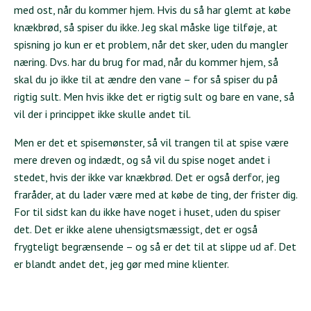
med ost, når du kommer hjem. Hvis du så har glemt at købe
knækbrød, så spiser du ikke. Jeg skal måske lige tilføje, at
spisning jo kun er et problem, når det sker, uden du mangler
næring. Dvs. har du brug for mad, når du kommer hjem, så
skal du jo ikke til at ændre den vane – for så spiser du på
rigtig sult. Men hvis ikke det er rigtig sult og bare en vane, så
vil der i princippet ikke skulle andet til.
Men er det et spisemønster, så vil trangen til at spise være
mere dreven og indædt, og så vil du spise noget andet i
stedet, hvis der ikke var knækbrød. Det er også derfor, jeg
fraråder, at du lader være med at købe de ting, der frister dig.
For til sidst kan du ikke have noget i huset, uden du spiser
det. Det er ikke alene uhensigtsmæssigt, det er også
frygteligt begrænsende – og så er det til at slippe ud af. Det
er blandt andet det, jeg gør med mine klienter.