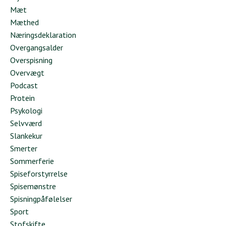
Mæt
Mæthed
Næringsdeklaration
Overgangsalder
Overspisning
Overvægt
Podcast
Protein
Psykologi
Selvværd
Slankekur
Smerter
Sommerferie
Spiseforstyrrelse
Spisemønstre
Spisningpåfølelser
Sport
Stofskifte