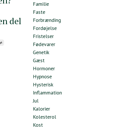
en?
Familie
Faste
en del
Forbrænding
Fordøjelse
Fristelser
gt
Fødevarer
Genetik
Gæst
Hormoner
Hypnose
Hysterisk
Inflammation
Jul
Kalorier
Kolesterol
Kost