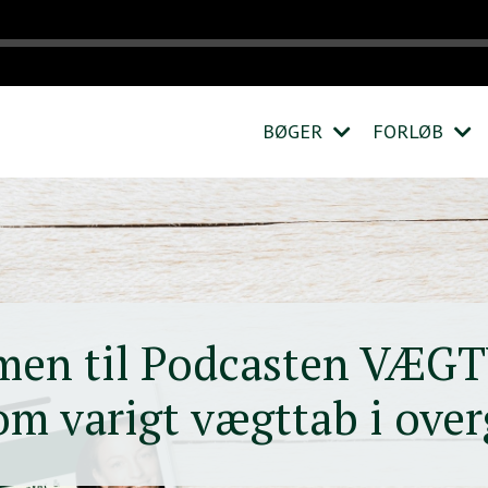
BØGER
FORLØB
men til Podcasten VÆG
 om varigt vægttab i ove