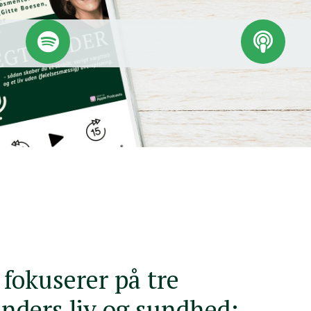
okuserer på tre
inders liv og sundhed: