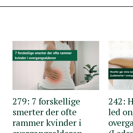
279: 7 forskellige
242: H
smerter der ofte
led on
rammer kvinder i
overg