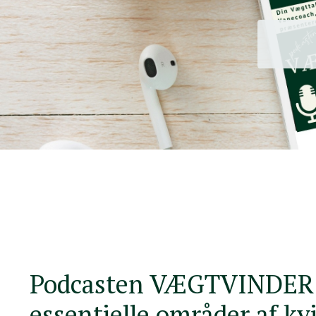
Podcasten VÆGTVINDER f
essentielle områder af kv