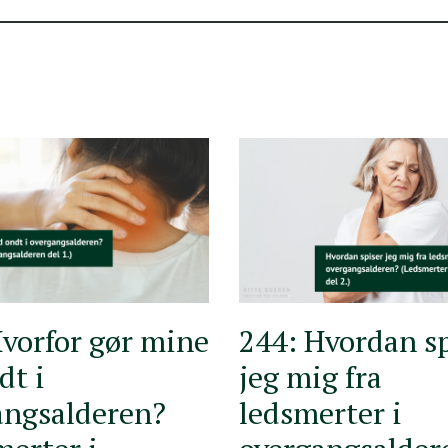
vorfor gør mine
244: Hvordan s
dt i
jeg mig fra
angsalderen?
ledsmerter i