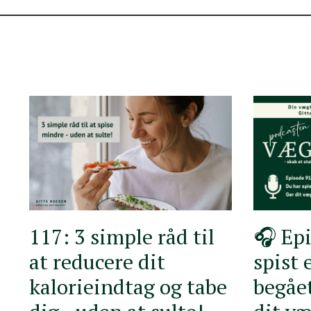
117: 3 simple råd til
🎧 Epi
at reducere dit
spist 
kalorieindtag og tabe
begået