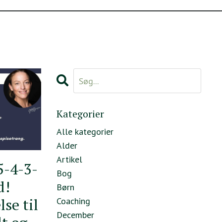
Kategorier
Alle kategorier
Alder
Artikel
5-4-3-
Bog
d!
Børn
se til
Coaching
December