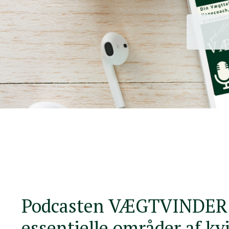
Podcasten VÆGTVINDER f
essentielle områder af kv