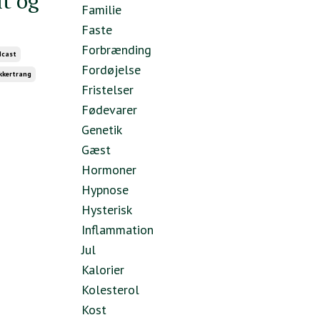
lt og
Familie
Faste
Forbrænding
dcast
Fordøjelse
kkertrang
Fristelser
Fødevarer
Genetik
Gæst
Hormoner
Hypnose
Hysterisk
Inflammation
Jul
Kalorier
Kolesterol
Kost