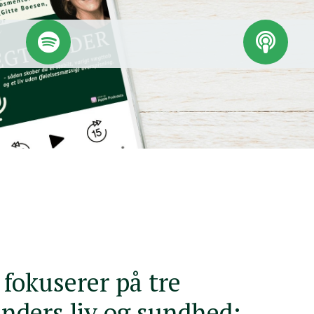
okuserer på tre
inders liv og sundhed: