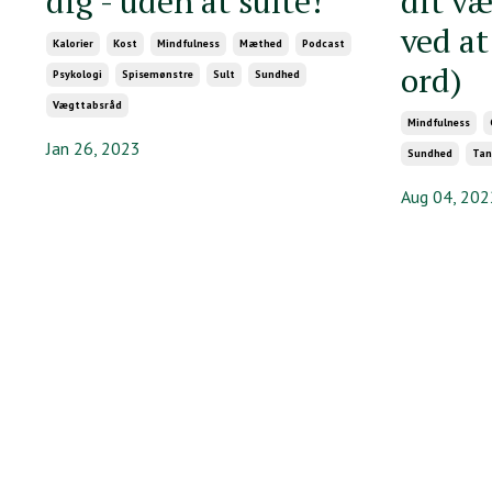
dig - uden at sulte!
dit væ
ved a
Kalorier
Kost
Mindfulness
Mæthed
Podcast
ord)
Psykologi
Spisemønstre
Sult
Sundhed
Vægttabsråd
Mindfulness
Jan 26, 2023
Sundhed
Tan
Aug 04, 202