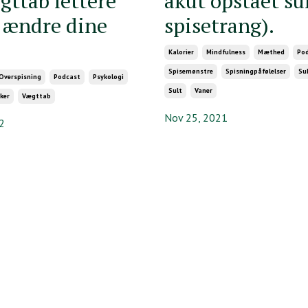
gttab lettere
akut opstået su
t ændre dine
spisetrang).
Kalorier
Mindfulness
Mæthed
Po
Spisemønstre
Spisningpåfølelser
Su
Overspisning
Podcast
Psykologi
Sult
Vaner
ker
Vægttab
Nov 25, 2021
2