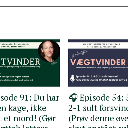
sode 91: Du har
🎧 Episode 54: 
en kage, ikke
2-1 sult forsvin
 et mord! (Gør
(Prøv denne øvel