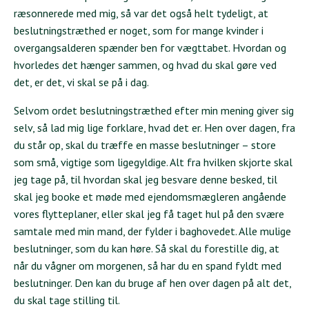
ræsonnerede med mig, så var det også helt tydeligt, at
beslutningstræthed er noget, som for mange kvinder i
overgangsalderen spænder ben for vægttabet. Hvordan og
hvorledes det hænger sammen, og hvad du skal gøre ved
det, er det, vi skal se på i dag.
Selvom ordet beslutningstræthed efter min mening giver sig
selv, så lad mig lige forklare, hvad det er. Hen over dagen, fra
du står op, skal du træffe en masse beslutninger – store
som små, vigtige som ligegyldige. Alt fra hvilken skjorte skal
jeg tage på, til hvordan skal jeg besvare denne besked, til
skal jeg booke et møde med ejendomsmægleren angående
vores flytteplaner, eller skal jeg få taget hul på den svære
samtale med min mand, der fylder i baghovedet. Alle mulige
beslutninger, som du kan høre. Så skal du forestille dig, at
når du vågner om morgenen, så har du en spand fyldt med
beslutninger. Den kan du bruge af hen over dagen på alt det,
du skal tage stilling til.