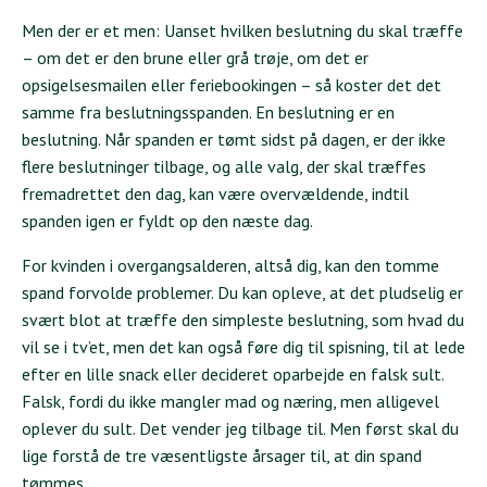
Men der er et men: Uanset hvilken beslutning du skal træffe
– om det er den brune eller grå trøje, om det er
opsigelsesmailen eller feriebookingen – så koster det det
samme fra beslutningsspanden. En beslutning er en
beslutning. Når spanden er tømt sidst på dagen, er der ikke
flere beslutninger tilbage, og alle valg, der skal træffes
fremadrettet den dag, kan være overvældende, indtil
spanden igen er fyldt op den næste dag.
For kvinden i overgangsalderen, altså dig, kan den tomme
spand forvolde problemer. Du kan opleve, at det pludselig er
svært blot at træffe den simpleste beslutning, som hvad du
vil se i tv’et, men det kan også føre dig til spisning, til at lede
efter en lille snack eller decideret oparbejde en falsk sult.
Falsk, fordi du ikke mangler mad og næring, men alligevel
oplever du sult. Det vender jeg tilbage til. Men først skal du
lige forstå de tre væsentligste årsager til, at din spand
tømmes.