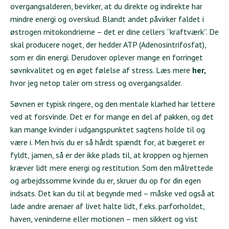
overgangsalderen, bevirker, at du direkte og indirekte har
mindre energi og overskud. Blandt andet påvirker faldet i
østrogen mitokondrierne – det er dine cellers “kraftværk”. De
skal producere noget, der hedder ATP (Adenosintrifosfat),
som er din energi. Derudover oplever mange en forringet
søvnkvalitet og en øget følelse af stress. Læs mere
her
,
hvor jeg netop taler om stress og overgangsalder.
Søvnen er typisk ringere, og den mentale klarhed har lettere
ved at forsvinde. Det er for mange en del af pakken, og det
kan mange kvinder i udgangspunktet sagtens holde til og
være i. Men hvis du er så hårdt spændt for, at bægeret er
fyldt, jamen, så er der ikke plads til, at kroppen og hjernen
kræver lidt mere energi og restitution. Som den målrettede
og arbejdssomme kvinde du er, skruer du op for din egen
indsats. Det kan du til at begynde med – måske ved også at
lade andre arenaer af livet halte lidt, f.eks. parforholdet,
haven, veninderne eller motionen – men sikkert og vist