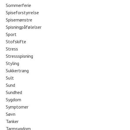
Sommerferie
Spiseforstyrrelse
Spisemønstre
Spisningpåfølelser
Sport
Stofskifte
Stress
Stressspisning
Styling
Sukkertrang
Sult
Sund
Sundhed
Sygdom
Symptomer
Søvn
Tanker
Tarmsygdom