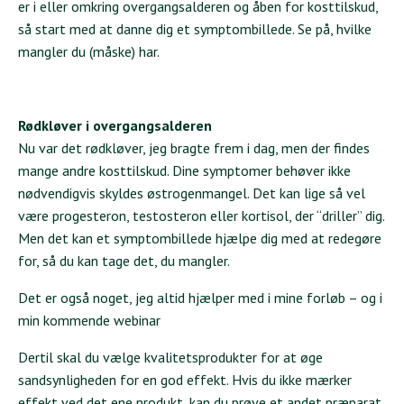
er i eller omkring overgangsalderen og åben for kosttilskud,
så start med at danne dig et symptombillede. Se på, hvilke
mangler du (måske) har.
Rødkløver i overgangsalderen
Nu var det rødkløver, jeg bragte frem i dag, men der findes
mange andre kosttilskud. Dine symptomer behøver ikke
nødvendigvis skyldes østrogenmangel. Det kan lige så vel
være progesteron, testosteron eller kortisol, der “driller” dig.
Men det kan et symptombillede hjælpe dig med at redegøre
for, så du kan tage det, du mangler.
Det er også noget, jeg altid hjælper med i mine forløb – og i
min kommende webinar
Dertil skal du vælge kvalitetsprodukter for at øge
sandsynligheden for en god effekt. Hvis du ikke mærker
effekt ved det ene produkt, kan du prøve et andet præparat.