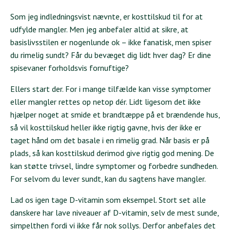
Som jeg indledningsvist nævnte, er kosttilskud til for at
udfylde mangler. Men jeg anbefaler altid at sikre, at
basislivsstilen er nogenlunde ok – ikke fanatisk, men spiser
du rimelig sundt? Får du bevæget dig lidt hver dag? Er dine
spisevaner forholdsvis fornuftige?
Ellers start der. For i mange tilfælde kan visse symptomer
eller mangler rettes op netop dér. Lidt ligesom det ikke
hjælper noget at smide et brandtæppe på et brændende hus,
så vil kosttilskud heller ikke rigtig gavne, hvis der ikke er
taget hånd om det basale i en rimelig grad. Når basis er på
plads, så kan kosttilskud derimod give rigtig god mening. De
kan støtte trivsel, lindre symptomer og forbedre sundheden.
For selvom du lever sundt, kan du sagtens have mangler.
Lad os igen tage D-vitamin som eksempel. Stort set alle
danskere har lave niveauer af D-vitamin, selv de mest sunde,
simpelthen fordi vi ikke får nok sollys. Derfor anbefales det