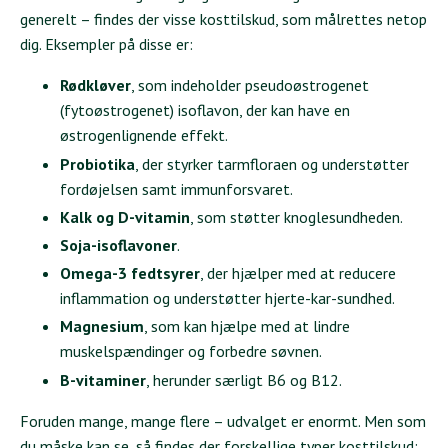
generelt – findes der visse kosttilskud, som målrettes netop
dig. Eksempler på disse er:
Rødkløver
, som indeholder pseudoøstrogenet
(fytoøstrogenet) isoflavon, der kan have en
østrogenlignende effekt.
Probiotika
, der styrker tarmfloraen og understøtter
fordøjelsen samt immunforsvaret.
Kalk og D-vitamin
, som støtter knoglesundheden.
Soja-isoflavoner
.
Omega-3 fedtsyrer
, der hjælper med at reducere
inflammation og understøtter hjerte-kar-sundhed.
Magnesium
, som kan hjælpe med at lindre
muskelspændinger og forbedre søvnen.
B-vitaminer
, herunder særligt B6 og B12.
Foruden mange, mange flere – udvalget er enormt. Men som
du måske kan se, så findes der forskellige typer kosttilskud: