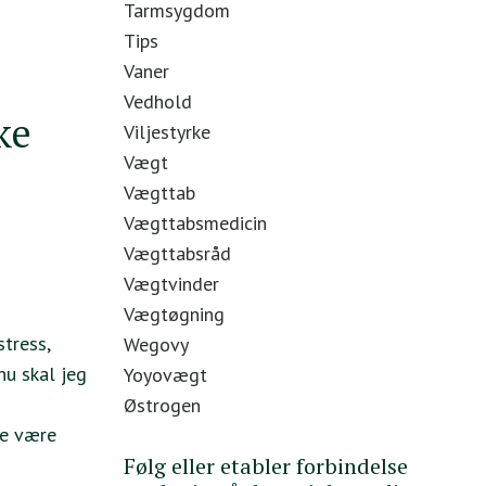
Tarmsygdom
Tips
Vaner
Vedhold
ke
Viljestyrke
Vægt
Vægttab
Vægttabsmedicin
Vægttabsråd
Vægtvinder
Vægtøgning
tress,
Wegovy
nu skal jeg
Yoyovægt
Østrogen
ade være
Følg eller etabler forbindelse