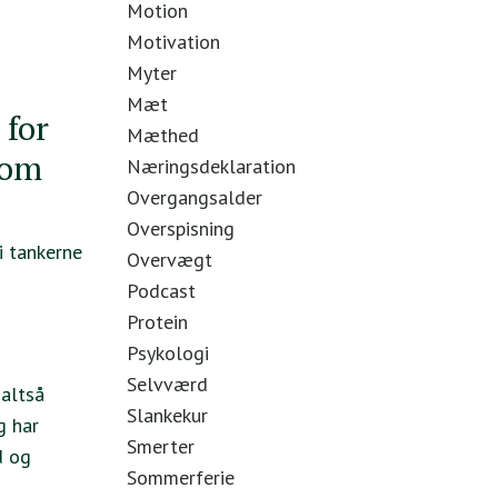
Motion
Motivation
Myter
Mæt
 for
Mæthed
som
Næringsdeklaration
Overgangsalder
Overspisning
i tankerne
Overvægt
Podcast
Protein
Psykologi
Selvværd
 altså
Slankekur
g har
Smerter
d og
Sommerferie