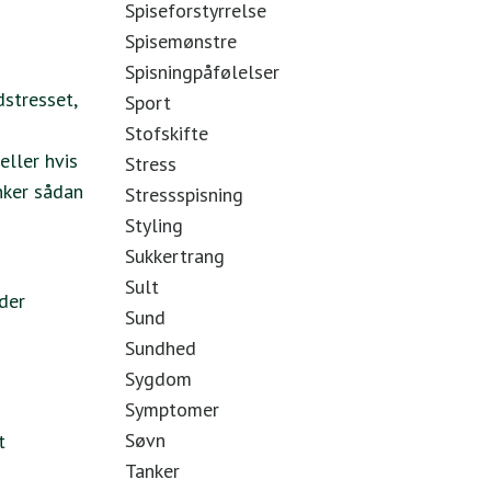
Spiseforstyrrelse
Spisemønstre
Spisningpåfølelser
dstresset,
Sport
Stofskifte
eller hvis
Stress
nker sådan
Stressspisning
Styling
Sukkertrang
Sult
 der
Sund
Sundhed
Sygdom
Symptomer
Søvn
t
Tanker