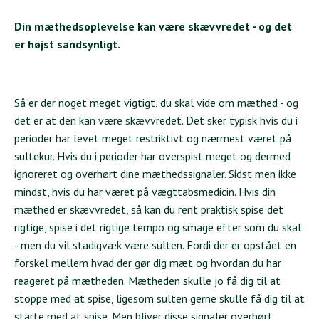
Din mæthedsoplevelse kan være skævvredet - og det
er højst sandsynligt.
Så er der noget meget vigtigt, du skal vide om mæthed - og
det er at den kan være skævvredet. Det sker typisk hvis du i
perioder har levet meget restriktivt og nærmest været på
sultekur. Hvis du i perioder har overspist meget og dermed
ignoreret og overhørt dine mæthedssignaler. Sidst men ikke
mindst, hvis du har været på vægttabsmedicin. Hvis din
mæthed er skævvredet, så kan du rent praktisk spise det
rigtige, spise i det rigtige tempo og smage efter som du skal
- men du vil stadigvæk være sulten. Fordi der er opstået en
forskel mellem hvad der gør dig mæt og hvordan du har
reageret på mætheden. Mætheden skulle jo få dig til at
stoppe med at spise, ligesom sulten gerne skulle få dig til at
starte med at spise. Men bliver disse signaler overhørt