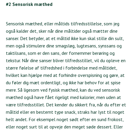
#2 Sensorisk mæthed
Sensorisk mæthed, eller måltids tilfredsstillelse, som jeg
også kalder det, sker når dine måltider også mætter dine
sanser. Det betyder, at et måltid ikke kun skal stille din sult,
men også stimulere dine smagsløg, lugtesans, synssans og
taktilsans, som er den sans, der fornemmer berøring og
tekstur. Når dine sanser bliver tilfredsstillet, vil du opleve en
større følelse af tilfredshed i forbindelse med måltidet,
hvilket kan hjælpe med at forhindre overspisning og gøre, at
du føler dig mæt ordentligt, og ikke har behov for at spise
mere. Så ligesom ved fysisk mæthed, kan du ved sensorisk
mæthed også have fået rigeligt med kalorier, men uden at
være tilfredsstillet. Det kender du sikkert fra, når du efter et
måltid eller en bestemt type snack, straks har lyst til noget
helt andet. For eksempel noget sødt efter en sund frokost,
eller noget surt til at opveje den meget søde dessert. Eller