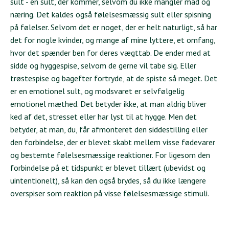
sult - en sult, der kommer, selvom du ikke mangler mad og
næring. Det kaldes også følelsesmæssig sult eller spisning
på følelser. Selvom det er noget, der er helt naturligt, så har
det for nogle kvinder, og mange af mine lyttere, et omfang,
hvor det spænder ben for deres vægttab. De ender med at
sidde og hyggespise, selvom de gerne vil tabe sig. Eller
trøstespise og bagefter fortryde, at de spiste så meget. Det
er en emotionel sult, og modsvaret er selvfølgelig
emotionel mæthed. Det betyder ikke, at man aldrig bliver
ked af det, stresset eller har lyst til at hygge. Men det
betyder, at man, du, får afmonteret den siddestilling eller
den forbindelse, der er blevet skabt mellem visse fødevarer
og bestemte følelsesmæssige reaktioner. For ligesom den
forbindelse på et tidspunkt er blevet tillært (ubevidst og
uintentionelt), så kan den også brydes, så du ikke længere
overspiser som reaktion på visse følelsesmæssige stimuli.