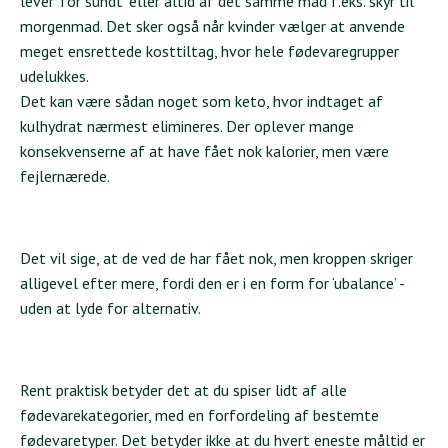
lever ‘for sundt’ eller altid af det samme mad f.eks. skyr til
morgenmad. Det sker også når kvinder vælger at anvende
meget ensrettede kosttiltag, hvor hele fødevaregrupper
udelukkes.
Det kan være sådan noget som keto, hvor indtaget af
kulhydrat nærmest elimineres. Der oplever mange
konsekvenserne af at have fået nok kalorier, men være
fejlernærede.
Det vil sige, at de ved de har fået nok, men kroppen skriger
alligevel efter mere, fordi den er i en form for ‘ubalance’ -
uden at lyde for alternativ.
Rent praktisk betyder det at du spiser lidt af alle
fødevarekategorier, med en forfordeling af bestemte
fødevaretyper. Det betyder ikke at du hvert eneste måltid er