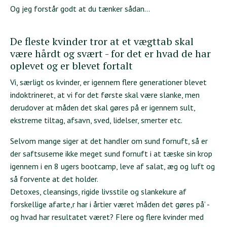
Og jeg forstår godt at du tænker sådan…
De fleste kvinder tror at et vægttab skal
være hårdt og svært - for det er hvad de har
oplevet og er blevet fortalt
Vi, særligt os kvinder, er igennem flere generationer blevet
indoktrineret, at vi for det første skal være slanke, men
derudover at måden det skal gøres på er igennem sult,
ekstreme tiltag, afsavn, sved, lidelser, smerter etc.
Selvom mange siger at det handler om sund fornuft, så er
der saftsuseme ikke meget sund fornuft i at tæske sin krop
igennem i en 8 ugers bootcamp, leve af salat, æg og luft og
så forvente at det holder.
Detoxes, cleansings, rigide livsstile og slankekure af
forskellige afarte,r har i årtier været ‘måden det gøres på’ -
og hvad har resultatet været? Flere og flere kvinder med