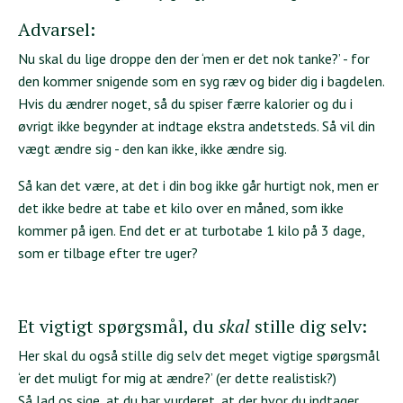
Advarsel:
Nu skal du lige droppe den der ‘men er det nok tanke?’ - for
den kommer snigende som en syg ræv og bider dig i bagdelen.
Hvis du ændrer noget, så du spiser færre kalorier og du i
øvrigt ikke begynder at indtage ekstra andetsteds. Så vil din
vægt ændre sig - den kan ikke, ikke ændre sig.
Så kan det være, at det i din bog ikke går hurtigt nok, men er
det ikke bedre at tabe et kilo over en måned, som ikke
kommer på igen. End det er at turbotabe 1 kilo på 3 dage,
som er tilbage efter tre uger?
Et vigtigt spørgsmål, du
skal
stille dig selv:
Her skal du også stille dig selv det meget vigtige spørgsmål
‘er det muligt for mig at ændre?’ (er dette realistisk?)
Så lad os sige, at du har vurderet, at der hvor du indtager