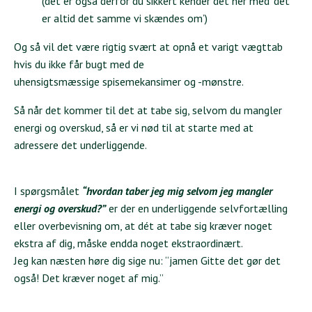
(det er også derfor du sikkert kender det her med ‘det
er altid det samme vi skændes om’)
Og så vil det være rigtig svært at opnå et varigt vægttab
hvis du ikke får bugt med de
uhensigtsmæssige spisemekansimer og -mønstre.
Så når det kommer til det at tabe sig, selvom du mangler
energi og overskud, så er vi nød til at starte med at
adressere det underliggende.
I spørgsmålet
“hvordan taber jeg mig selvom jeg mangler
energi og overskud?”
er der en underliggende selvfortælling
eller overbevisning om, at dét at tabe sig kræver noget
ekstra af dig, måske endda noget ekstraordinært.
Jeg kan næsten høre dig sige nu: “jamen Gitte det gør det
også! Det kræver noget af mig.”