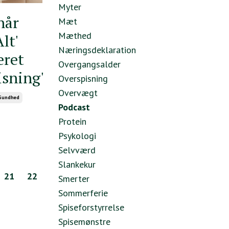
Myter
når
Mæt
Mæthed
lt'
Næringsdeklaration
eret
Overgangsalder
sning'
Overspisning
Overvægt
Sundhed
Podcast
Protein
Psykologi
Selvværd
Slankekur
21
22
Smerter
Sommerferie
Spiseforstyrrelse
Spisemønstre