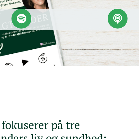
okuserer på tre
inders liv og sundhed: