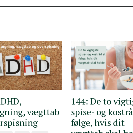
ADHD,
144: De to vigt
gning, vægttab
spise- og kostrå
erspisning
følge, hvis dit