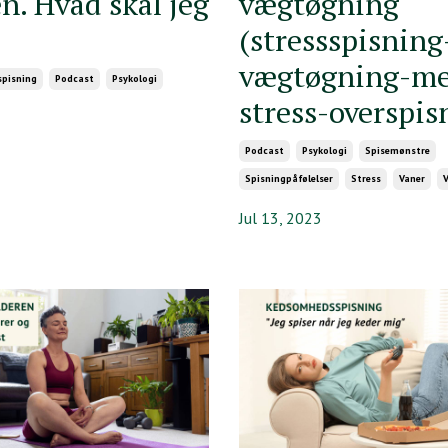
n. Hvad skal jeg
vægtøgning
"
(stressspisning
vægtøgning-me
spisning
Podcast
Psykologi
stress-overspis
Podcast
Psykologi
Spisemønstre
Spisningpåfølelser
Stress
Vaner
Jul 13, 2023