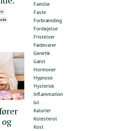
lde.
Familie
Faste
st
Forbrænding
sråd
Fordøjelse
Fristelser
Fødevarer
Genetik
Gæst
Hormoner
Hypnose
Hysterisk
Inflammation
Jul
fører
Kalorier
Kolesterol
 og
Kost