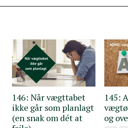
146: Når vægttabet
145: 
ikke går som planlagt
vægtø
(en snak om dét at
og ov