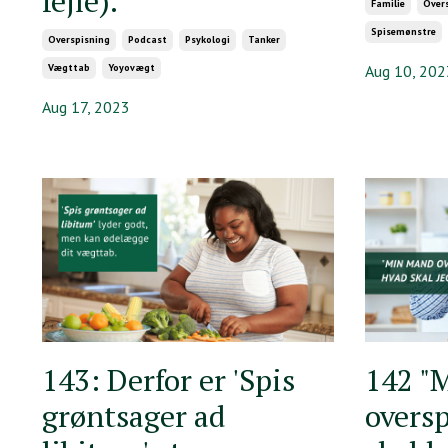
fejle).
Familie
Over
Spisemønstre
Overspisning
Podcast
Psykologi
Tanker
Vægttab
Yoyovægt
Aug 10, 202
Aug 17, 2023
143: Derfor er 'Spis
142 "
grøntsager ad
oversp