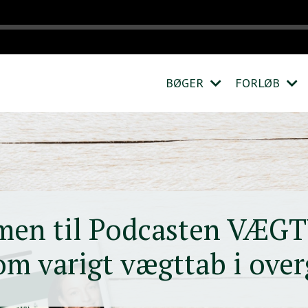
BØGER
FORLØB
men til Podcasten VÆG
 om varigt vægttab i ove