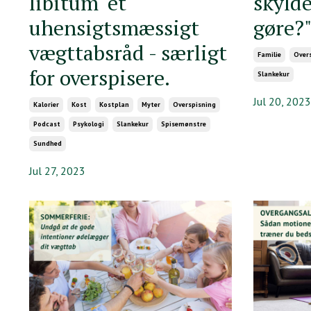
libitum' et
skylde
uhensigtsmæssigt
gøre?
vægttabsråd - særligt
Familie
Over
for overspisere.
Slankekur
Jul 20, 2023
Kalorier
Kost
Kostplan
Myter
Overspisning
Podcast
Psykologi
Slankekur
Spisemønstre
Sundhed
Jul 27, 2023