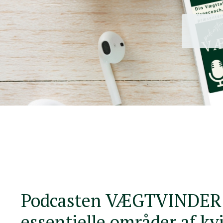
Podcasten VÆGTVINDER f
essentielle områder af kv