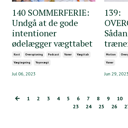
140 SOMMERFERIE:
139:
Undgå at de gode
OVER
intentioner
Sådan
ødelægger vægttabet
træne
Kost
Overspisning
Podcast
Vaner
Vægttab
Motion
Over
Vægtøgning
Yoyovægt
Vaner
Jul 06, 2023
Jun 29, 202
1
2
3
4
5
6
7
8
9
10
23
24
25
26
2