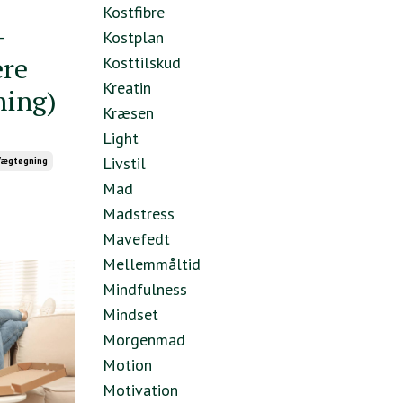
Kostfibre
-
Kostplan
re
Kosttilskud
Kreatin
ning)
Kræsen
Light
Livstil
Vægtøgning
Mad
Madstress
Mavefedt
Mellemmåltid
Mindfulness
Mindset
Morgenmad
Motion
Motivation