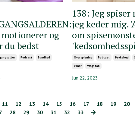
138: Jeg spiser 
GANGSALDEREN:
jeg keder mig. 'A
 motionerer og
om spisemønst
r du bedst
'kedsomhedsspi
gangsalder
Podcast
Sundhed
Overspisning
Podcast
Psykologi
Vaner
Vægttab
3
Jun 22, 2023
11
12
13
14
15
16
17
18
19
20
7
28
29
30
31
32
33