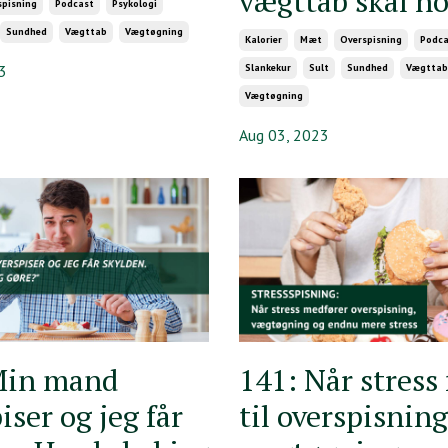
vægttab skal ho
spisning
Podcast
Psykologi
Sundhed
Vægttab
Vægtøgning
Kalorier
Mæt
Overspisning
Podca
3
Slankekur
Sult
Sundhed
Vægttab
Vægtøgning
Aug 03, 2023
Min mand
141: Når stress 
iser og jeg får
til overspisning