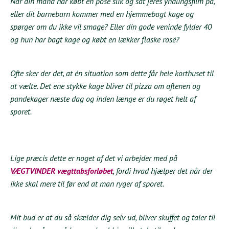
Når din mand har købt en pose slik og sat jeres yndlingsfilm på,
eller dit barnebarn kommer med en hjemmebagt kage og
spørger om du ikke vil smage? Eller din gode veninde fylder 40
og hun har bagt kage og købt en lækker flaske rosé?
Ofte sker der det, at én situation som dette får hele korthuset til
at vælte. Det ene stykke kage bliver til pizza om aftenen og
pandekager næste dag og inden længe er du røget helt af
sporet.
Lige præcis dette er noget af det vi arbejder med på
VÆGTVINDER vægttabsforløbet
, fordi hvad hjælper det når der
ikke skal mere til før end at man ryger af sporet.
Mit bud er at du så skælder dig selv ud, bliver skuffet og taler til