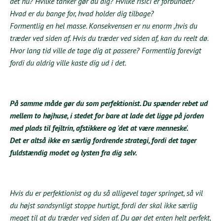
det nu? Hvilke tanker gør du dig? Hvilke risici er forbundet?
Hvad er du bange for, hvad holder dig tilbage?
Formentlig en hel masse. Konsekvensen er nu enorm ,hvis du
træder ved siden af. Hvis du træder ved siden af, kan du reelt dø.
Hvor lang tid ville de tage dig at passere? Formentlig forevigt
fordi du aldrig ville kaste dig ud i det.
På samme måde gør du som perfektionist. Du spænder rebet ud
mellem to højhuse, i stedet for bare at lade det ligge på jorden
med plads til fejltrin, afstikkere og 'det at være menneske'.
Det er altså ikke en særlig fordrende strategi, fordi det tager
fuldstændig modet og lysten fra dig selv.
Hvis du er perfektionist og du så alligevel tager springet, så vil
du højst sandsynligt stoppe hurtigt, fordi der skal ikke særlig
meget til at du træder ved siden af. Du gør det enten helt perfekt,