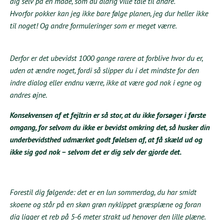
dig selv på en måde, som du aldrig ville tale til andre.
Hvorfor pokker kan jeg ikke bare følge planen, jeg dur heller ikke
til noget! Og andre formuleringer som er meget værre.
Derfor er det ubevidst 1000 gange rarere at forblive hvor du er,
uden at ændre noget, fordi så slipper du i det mindste for den
indre dialog eller endnu værre, ikke at være god nok i egne og
andres øjne.
Konsekvensen af et fejltrin er så stor, at du ikke forsøger i første
omgang, for selvom du ikke er bevidst omkring det, så husker din
underbevidsthed udmærket godt følelsen af, at få skæld ud og
ikke sig god nok – selvom det er dig selv der gjorde det.
Forestil dig følgende: det er en lun sommerdag, du har smidt
skoene og står på en skøn grøn nyklippet græsplæne og foran
dig ligger et reb på 5-6 meter strakt ud henover den lille plæne.