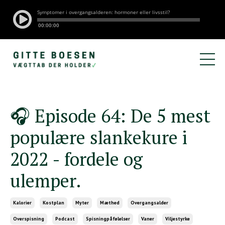
🎧 Episode 64: De 5 mest
populære slankekure i
2022 - fordele og
ulemper.
Kalorier
Kostplan
Myter
Mæthed
Overgangsalder
Overspisning
Podcast
Spisningpåfølelser
Vaner
Viljestyrke