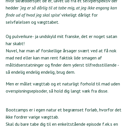
hvor skræddersyet de er, lavet ud fra et selvperspektiv der
hedder
‘jeg er så dårlig til at tabe mig, at jeg ikke engang kan
finde ud af hvad jeg skal spise’
virkeligt dårligt for
selvfølelsen og vægttabet.
Og pulverkure- ja undskyld mit franske, det er noget satan
har skabt!
Nuvel, har man af forskellige årsager svært ved at få nok
mad ned eller kan man rent faktisk lide smagen af
måltidserstatninger og finder dem yderst tilfredsstillende -
så endelig endelig endelig, brug dem.
Men er målet vægttab og et naturligt forhold til mad uden
overspisningsepisoder, så hold dig langt væk fra disse.
Bootcamps er i egen natur et begrænset forløb, hvorfor det
ikke fordrer varige vægttab.
Skal du bare tabe dig til en enkeltstående episode f.ek.s en