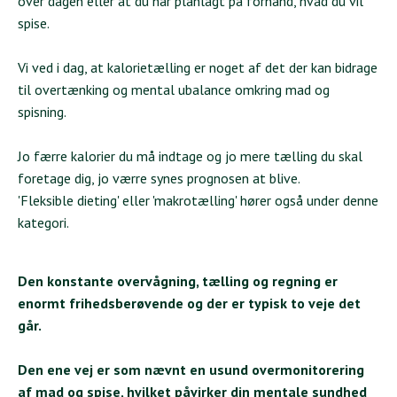
over dagen eller at du har planlagt på forhånd, hvad du vil
spise.
Vi ved i dag, at kalorietælling er noget af det der kan bidrage
til overtænking og mental ubalance omkring mad og
spisning.
Jo færre kalorier du må indtage og jo mere tælling du skal
foretage dig, jo værre synes prognosen at blive.
'Fleksible dieting' eller 'makrotælling' hører også under denne
kategori.
Den konstante overvågning, tælling og regning er
enormt frihedsberøvende og der er typisk to veje det
går.
Den ene vej er som nævnt en usund overmonitorering
af mad og spise, hvilket påvirker din mentale sundhed