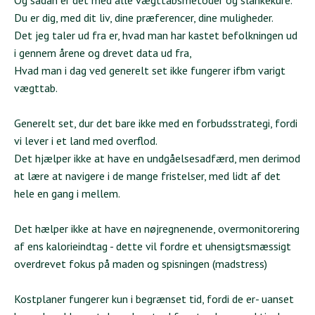
Og sådan er det med alle vægttabsmetoder og slankekure.
Du er dig, med dit liv, dine præferencer, dine muligheder.
Det jeg taler ud fra er, hvad man har kastet befolkningen ud
i gennem årene og drevet data ud fra,
Hvad man i dag ved generelt set ikke fungerer ifbm varigt
vægttab.
Generelt set, dur det bare ikke med en forbudsstrategi, fordi
vi lever i et land med overflod.
Det hjælper ikke at have en undgåelsesadfærd, men derimod
at lære at navigere i de mange fristelser, med lidt af det
hele en gang i mellem.
Det hælper ikke at have en nøjregnenende, overmonitorering
af ens kalorieindtag - dette vil fordre et uhensigtsmæssigt
overdrevet fokus på maden og spisningen (madstress)
Kostplaner fungerer kun i begrænset tid, fordi de er- uanset