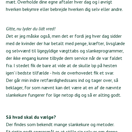
mæt. Overholde dine egne aftaler hver dag og i øvrigt
hverken bekymre eller bebrejde hverken dig selv eller andre.
Gitte, nu lyder du lidt vred!
D
et er jeg måske også, men det er fordi jeg hver dag sidder
med de kvinder der har betalt med penge, kræfter, livsglæde
og selvværd til ligegyldige vægttabs og slankeprogrammer,
der ikke engang kunne tilbyde dem service når de var faldet
fra. I stedet fik de bare at vide at de skulle 'op på hesten
igen' i bedste tilfælde - hvis de overhovedet fik et svar.
Der går min indre retfærdighedssans ind og tager over, så
beklager, for som nævnt kan det være at en af de nævnte
slankekure fungerer for lige netop dig og så er alting godt.
Så hvad skal du vælge?
Der findes som bekendt mange slankekure og metoder.
Et rigtig godt spørgsmål er at stille sig selv er om denne