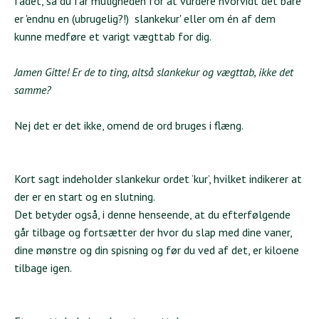
fadet, så du får muligheden for at vurdere hvorvidt det bare
er 'endnu en (ubrugelig?!) slankekur' eller om én af dem
kunne medføre et varigt vægttab for dig.
Jamen Gitte! Er de to ting, altså slankekur og vægttab, ikke det
samme?
Nej det er det ikke, omend de ord bruges i flæng.
Kort sagt indeholder slankekur ordet ‘kur’, hvilket indikerer at
der er en start og en slutning.
Det betyder også, i denne henseende, at du efterfølgende
går tilbage og fortsætter der hvor du slap med dine vaner,
dine mønstre og din spisning og før du ved af det, er kiloene
tilbage igen.