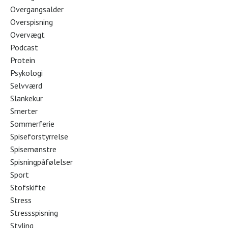
Overgangsalder
Overspisning
Overvægt
Podcast
Protein
Psykologi
Selvværd
Slankekur
Smerter
Sommerferie
Spiseforstyrrelse
Spisemønstre
Spisningpåfølelser
Sport
Stofskifte
Stress
Stressspisning
Styling