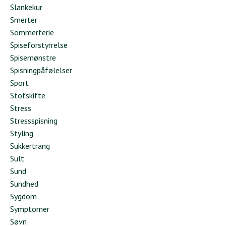
Slankekur
Smerter
Sommerferie
Spiseforstyrrelse
Spisemønstre
Spisningpåfølelser
Sport
Stofskifte
Stress
Stressspisning
Styling
Sukkertrang
Sult
Sund
Sundhed
Sygdom
Symptomer
Søvn