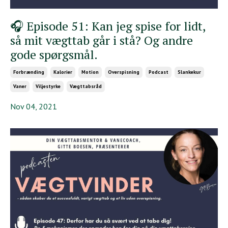
🎧 Episode 51: Kan jeg spise for lidt,
så mit vægttab går i stå? Og andre
gode spørgsmål.
Forbrænding
Kalorier
Motion
Overspisning
Podcast
Slankekur
Vaner
Viljestyrke
Vægttabsråd
Nov 04, 2021