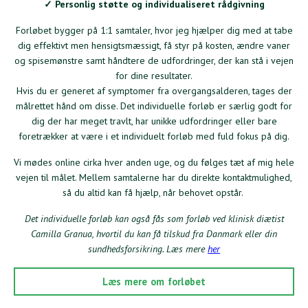
✓ Personlig støtte og individualiseret rådgivning
Forløbet bygger på 1:1 samtaler, hvor jeg hjælper dig med at tabe
dig effektivt men hensigtsmæssigt, få styr på kosten, ændre vaner
og spisemønstre samt håndtere de udfordringer, der kan stå i vejen
for dine resultater.
Hvis du er generet af symptomer fra overgangsalderen, tages der
målrettet hånd om disse. Det individuelle forløb er særlig godt for
dig der har meget travlt, har unikke udfordringer eller bare
foretrækker at være i et individuelt forløb med fuld fokus på dig.
Vi mødes online cirka hver anden uge, og du følges tæt af mig hele
vejen til målet. Mellem samtalerne har du direkte kontaktmulighed,
så du altid kan få hjælp, når behovet opstår.
Det individuelle forløb kan også fås som forløb ved klinisk diætist
Camilla Granua, hvortil du kan få tilskud fra Danmark eller din
sundhedsforsikring. Læs mere
her
Læs mere om forløbet