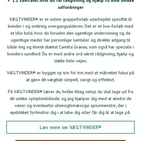
✓ 1:1 samtaler, hvor du får rådgivning og hjælp til dine unikke
udfordringer
VÆGTVINDER® er et online gruppeforløb udarbejdet specifikt til
kvinder i og omkring overgangsalderen. Det er et live-forløb med
et lille hold, hvor du foruden den ugentlige undervisning og de
ugentlige møder har personlige samtaler og direkte adgang til
både mig og klinisk diætist Camilla Granau, som også har speciale i
kvinders sundhed. Du er med andre ord sikret rådgivning, hjælp og
støtte hele vejen.
VÆGTVINDER® er bygget op trin for trin med et målrettet fokus på
at gøre dit vægttab simpelt, varigt og effektivt.
På VÆGTVINDER® lærer du, hvilke tiltag netop du skal tage ud fra
dit unikke symptombillede, og jeg hjælper dig med at ændre de
vaner og eventuelle uhensigtsmæssige spisemønstre, der i
øjeblikket forhindrer dig i at tabe dig eller får dig til at tage på.
Læs mere om VÆGTVINDER®