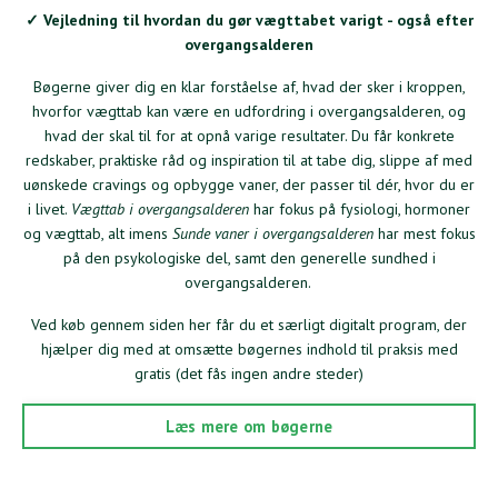
✓ Vejledning til hvordan du gør vægttabet varigt - også efter
overgangsalderen
Bøgerne giver dig en klar forståelse af, hvad der sker i kroppen,
hvorfor vægttab kan være en udfordring i overgangsalderen, og
hvad der skal til for at opnå varige resultater. Du får konkrete
redskaber, praktiske råd og inspiration til at tabe dig, slippe af med
uønskede cravings og opbygge vaner, der passer til dér, hvor du er
i livet.
Vægttab i overgangsalderen
har fokus på fysiologi, hormoner
og vægttab, alt imens
Sunde vaner i overgangsalderen
har mest fokus
på den psykologiske del, samt den generelle sundhed i
overgangsalderen.
Ved køb gennem siden her får du et særligt digitalt program, der
hjælper dig med at omsætte bøgernes indhold til praksis med
gratis (det fås ingen andre steder)
Læs mere om bøgerne